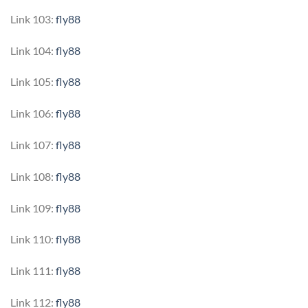
Link 103:
fly88
Link 104:
fly88
Link 105:
fly88
Link 106:
fly88
Link 107:
fly88
Link 108:
fly88
Link 109:
fly88
Link 110:
fly88
Link 111:
fly88
Link 112:
fly88