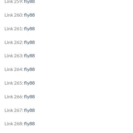
Link 259:
fly88
Link 260:
fly88
Link 261:
fly88
Link 262:
fly88
Link 263:
fly88
Link 264:
fly88
Link 265:
fly88
Link 266:
fly88
Link 267:
fly88
Link 268:
fly88