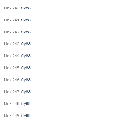
Link 240:
fly88
Link 241:
fly88
Link 242:
fly88
Link 243:
fly88
Link 244:
fly88
Link 245:
fly88
Link 246:
fly88
Link 247:
fly88
Link 248:
fly88
Link 249:
fly88