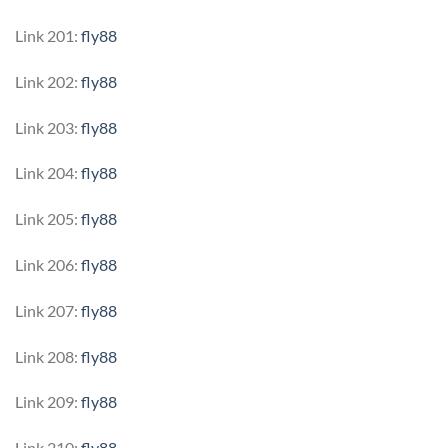
Link 201:
fly88
Link 202:
fly88
Link 203:
fly88
Link 204:
fly88
Link 205:
fly88
Link 206:
fly88
Link 207:
fly88
Link 208:
fly88
Link 209:
fly88
Link 210:
fly88