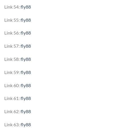
Link 54:
fly88
Link 55:
fly88
Link 56:
fly88
Link 57:
fly88
Link 58:
fly88
Link 59:
fly88
Link 60:
fly88
Link 61:
fly88
Link 62:
fly88
Link 63:
fly88