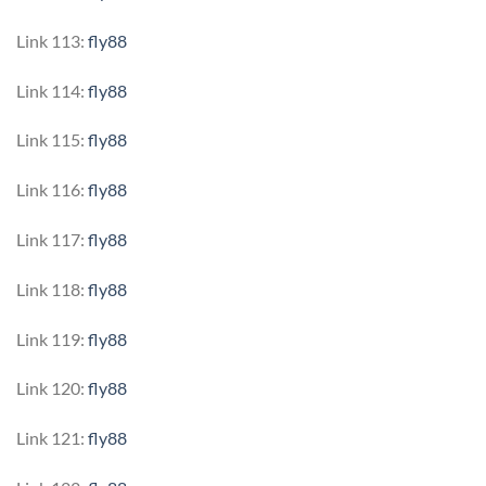
Link 113:
fly88
Link 114:
fly88
Link 115:
fly88
Link 116:
fly88
Link 117:
fly88
Link 118:
fly88
Link 119:
fly88
Link 120:
fly88
Link 121:
fly88