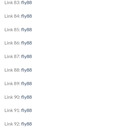
Link 83:
fly88
Link 84:
fly88
Link 85:
fly88
Link 86:
fly88
Link 87:
fly88
Link 88:
fly88
Link 89:
fly88
Link 90:
fly88
Link 91:
fly88
Link 92:
fly88