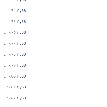
Link 74:
fly88
Link 75:
fly88
Link 76:
fly88
Link 77:
fly88
Link 78:
fly88
Link 79:
fly88
Link 80:
fly88
Link 81:
fly88
Link 82:
fly88