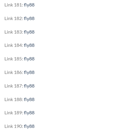
Link 181:
fly88
Link 182:
fly88
Link 183:
fly88
Link 184:
fly88
Link 185:
fly88
Link 186:
fly88
Link 187:
fly88
Link 188:
fly88
Link 189:
fly88
Link 190:
fly88