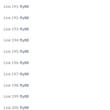
Link 191:
fly88
Link 192:
fly88
Link 193:
fly88
Link 194:
fly88
Link 195:
fly88
Link 196:
fly88
Link 197:
fly88
Link 198:
fly88
Link 199:
fly88
Link 200:
fly88