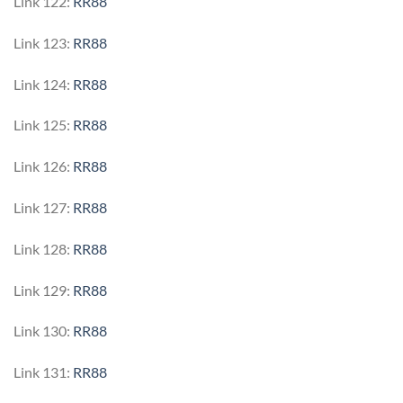
Link 122:
RR88
Link 123:
RR88
Link 124:
RR88
Link 125:
RR88
Link 126:
RR88
Link 127:
RR88
Link 128:
RR88
Link 129:
RR88
Link 130:
RR88
Link 131:
RR88