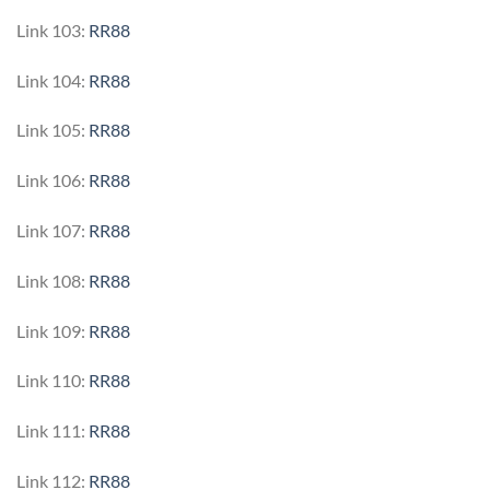
Link 103:
RR88
Link 104:
RR88
Link 105:
RR88
Link 106:
RR88
Link 107:
RR88
Link 108:
RR88
Link 109:
RR88
Link 110:
RR88
Link 111:
RR88
Link 112:
RR88