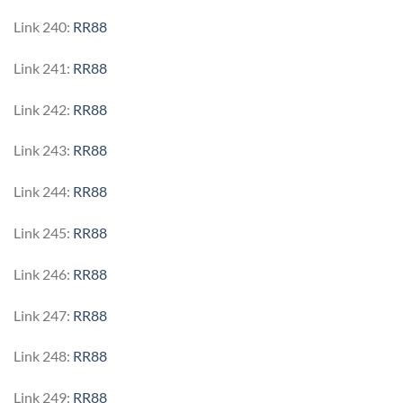
Link 240:
RR88
Link 241:
RR88
Link 242:
RR88
Link 243:
RR88
Link 244:
RR88
Link 245:
RR88
Link 246:
RR88
Link 247:
RR88
Link 248:
RR88
Link 249:
RR88