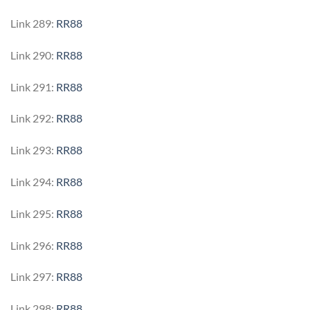
Link 289:
RR88
Link 290:
RR88
Link 291:
RR88
Link 292:
RR88
Link 293:
RR88
Link 294:
RR88
Link 295:
RR88
Link 296:
RR88
Link 297:
RR88
Link 298:
RR88