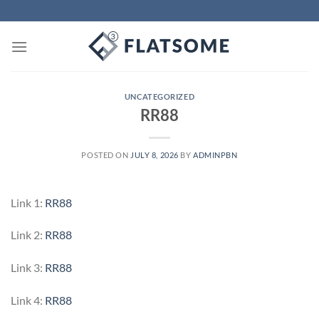
Skip
to
content
UNCATEGORIZED
RR88
POSTED ON
JULY 8, 2026
BY
ADMINPBN
Link 1:
RR88
Link 2:
RR88
Link 3:
RR88
Link 4:
RR88