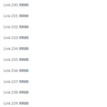
Link 230:
RR88
Link 231:
RR88
Link 232:
RR88
Link 233:
RR88
Link 234:
RR88
Link 235:
RR88
Link 236:
RR88
Link 237:
RR88
Link 238:
RR88
Link 239:
RR88