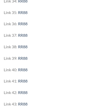
Link 34:
RR88
Link 35:
RR88
Link 36:
RR88
Link 37:
RR88
Link 38:
RR88
Link 39:
RR88
Link 40:
RR88
Link 41:
RR88
Link 42:
RR88
Link 43:
RR88