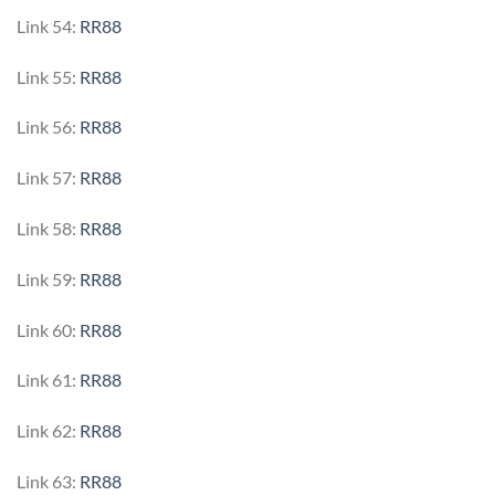
Link 54:
RR88
Link 55:
RR88
Link 56:
RR88
Link 57:
RR88
Link 58:
RR88
Link 59:
RR88
Link 60:
RR88
Link 61:
RR88
Link 62:
RR88
Link 63:
RR88