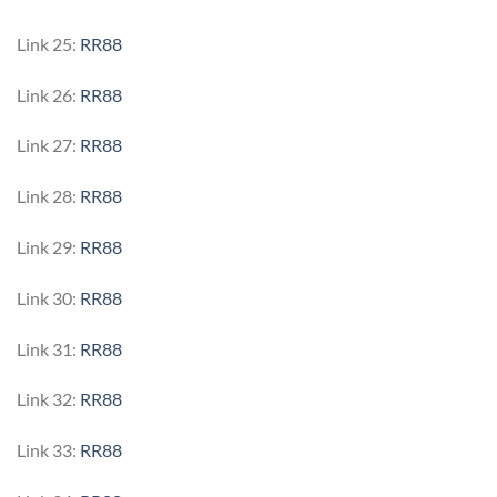
Link 25:
RR88
Link 26:
RR88
Link 27:
RR88
Link 28:
RR88
Link 29:
RR88
Link 30:
RR88
Link 31:
RR88
Link 32:
RR88
Link 33:
RR88