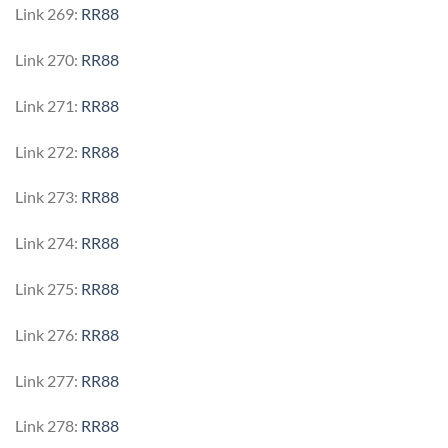
Link 269:
RR88
Link 270:
RR88
Link 271:
RR88
Link 272:
RR88
Link 273:
RR88
Link 274:
RR88
Link 275:
RR88
Link 276:
RR88
Link 277:
RR88
Link 278:
RR88