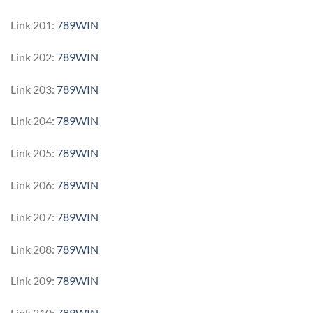
Link 201:
789WIN
Link 202:
789WIN
Link 203:
789WIN
Link 204:
789WIN
Link 205:
789WIN
Link 206:
789WIN
Link 207:
789WIN
Link 208:
789WIN
Link 209:
789WIN
Link 210:
789WIN