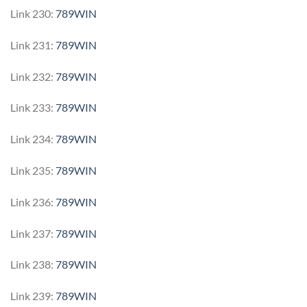
Link 230:
789WIN
Link 231:
789WIN
Link 232:
789WIN
Link 233:
789WIN
Link 234:
789WIN
Link 235:
789WIN
Link 236:
789WIN
Link 237:
789WIN
Link 238:
789WIN
Link 239:
789WIN