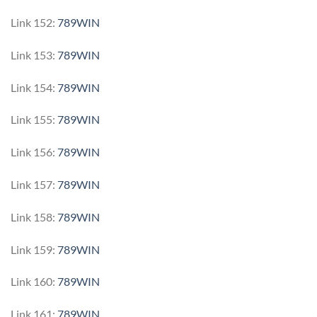
Link 152:
789WIN
Link 153:
789WIN
Link 154:
789WIN
Link 155:
789WIN
Link 156:
789WIN
Link 157:
789WIN
Link 158:
789WIN
Link 159:
789WIN
Link 160:
789WIN
Link 161:
789WIN