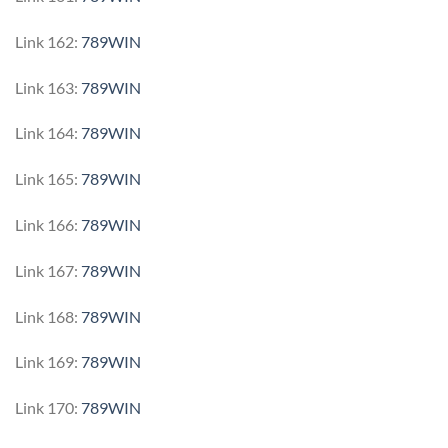
Link 162:
789WIN
Link 163:
789WIN
Link 164:
789WIN
Link 165:
789WIN
Link 166:
789WIN
Link 167:
789WIN
Link 168:
789WIN
Link 169:
789WIN
Link 170:
789WIN