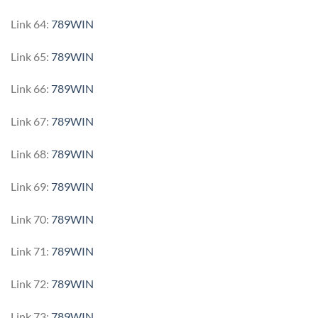
Link 64:
789WIN
Link 65:
789WIN
Link 66:
789WIN
Link 67:
789WIN
Link 68:
789WIN
Link 69:
789WIN
Link 70:
789WIN
Link 71:
789WIN
Link 72:
789WIN
Link 73:
789WIN