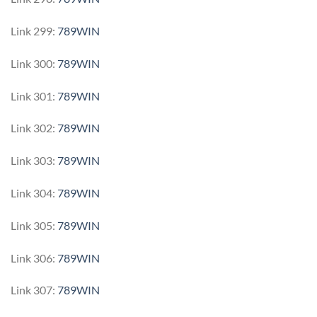
Link 299:
789WIN
Link 300:
789WIN
Link 301:
789WIN
Link 302:
789WIN
Link 303:
789WIN
Link 304:
789WIN
Link 305:
789WIN
Link 306:
789WIN
Link 307:
789WIN