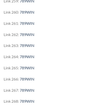
Link 259:
789WIN
Link 260:
789WIN
Link 261:
789WIN
Link 262:
789WIN
Link 263:
789WIN
Link 264:
789WIN
Link 265:
789WIN
Link 266:
789WIN
Link 267:
789WIN
Link 268:
789WIN