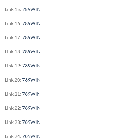
Link 15:
789WIN
Link 16:
789WIN
Link 17:
789WIN
Link 18:
789WIN
Link 19:
789WIN
Link 20:
789WIN
Link 21:
789WIN
Link 22:
789WIN
Link 23:
789WIN
Link 24:
789WIN