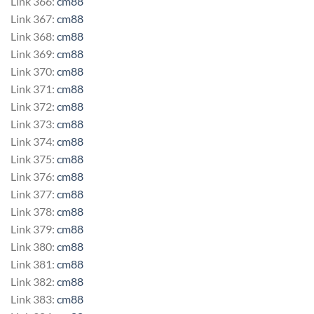
Link 366:
cm88
Link 367:
cm88
Link 368:
cm88
Link 369:
cm88
Link 370:
cm88
Link 371:
cm88
Link 372:
cm88
Link 373:
cm88
Link 374:
cm88
Link 375:
cm88
Link 376:
cm88
Link 377:
cm88
Link 378:
cm88
Link 379:
cm88
Link 380:
cm88
Link 381:
cm88
Link 382:
cm88
Link 383:
cm88