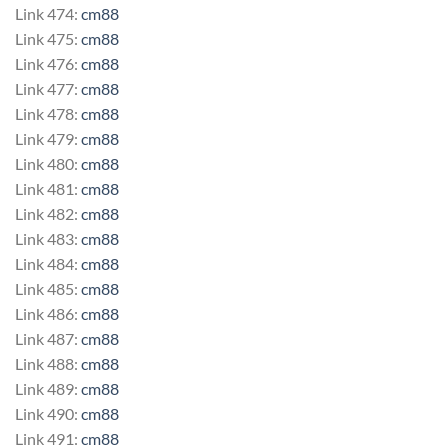
Link 474:
cm88
Link 475:
cm88
Link 476:
cm88
Link 477:
cm88
Link 478:
cm88
Link 479:
cm88
Link 480:
cm88
Link 481:
cm88
Link 482:
cm88
Link 483:
cm88
Link 484:
cm88
Link 485:
cm88
Link 486:
cm88
Link 487:
cm88
Link 488:
cm88
Link 489:
cm88
Link 490:
cm88
Link 491:
cm88