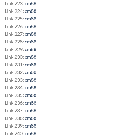
Link 223:
cm88
Link 224:
cm88
Link 225:
cm88
Link 226:
cm88
Link 227:
cm88
Link 228:
cm88
Link 229:
cm88
Link 230:
cm88
Link 231:
cm88
Link 232:
cm88
Link 233:
cm88
Link 234:
cm88
Link 235:
cm88
Link 236:
cm88
Link 237:
cm88
Link 238:
cm88
Link 239:
cm88
Link 240:
cm88