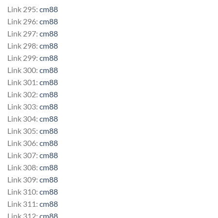
Link 295:
cm88
Link 296:
cm88
Link 297:
cm88
Link 298:
cm88
Link 299:
cm88
Link 300:
cm88
Link 301:
cm88
Link 302:
cm88
Link 303:
cm88
Link 304:
cm88
Link 305:
cm88
Link 306:
cm88
Link 307:
cm88
Link 308:
cm88
Link 309:
cm88
Link 310:
cm88
Link 311:
cm88
Link 312:
cm88