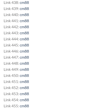
Link 438:
cm88
Link 439:
cm88
Link 440:
cm88
Link 441:
cm88
Link 442:
cm88
Link 443:
cm88
Link 444:
cm88
Link 445:
cm88
Link 446:
cm88
Link 447:
cm88
Link 448:
cm88
Link 449:
cm88
Link 450:
cm88
Link 451:
cm88
Link 452:
cm88
Link 453:
cm88
Link 454:
cm88
Link 455:
cm88