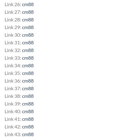
Link 26:
cm88
Link 27:
cm88
Link 28:
cm88
Link 29:
cm88
Link 30:
cm88
Link 31:
cm88
Link 32:
cm88
Link 33:
cm88
Link 34:
cm88
Link 35:
cm88
Link 36:
cm88
Link 37:
cm88
Link 38:
cm88
Link 39:
cm88
Link 40:
cm88
Link 41:
cm88
Link 42:
cm88
Link 43:
cm88