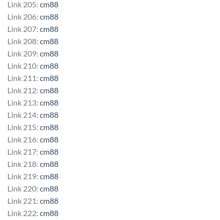
Link 205:
cm88
Link 206:
cm88
Link 207:
cm88
Link 208:
cm88
Link 209:
cm88
Link 210:
cm88
Link 211:
cm88
Link 212:
cm88
Link 213:
cm88
Link 214:
cm88
Link 215:
cm88
Link 216:
cm88
Link 217:
cm88
Link 218:
cm88
Link 219:
cm88
Link 220:
cm88
Link 221:
cm88
Link 222:
cm88