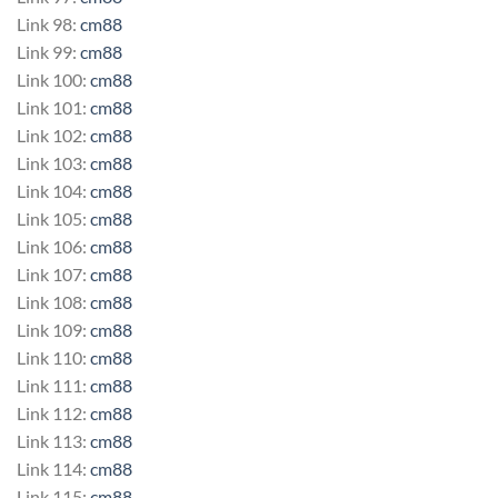
Link 98:
cm88
Link 99:
cm88
Link 100:
cm88
Link 101:
cm88
Link 102:
cm88
Link 103:
cm88
Link 104:
cm88
Link 105:
cm88
Link 106:
cm88
Link 107:
cm88
Link 108:
cm88
Link 109:
cm88
Link 110:
cm88
Link 111:
cm88
Link 112:
cm88
Link 113:
cm88
Link 114:
cm88
Link 115:
cm88