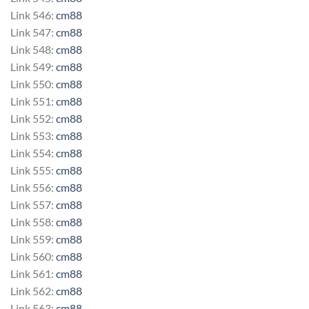
Link 546:
cm88
Link 547:
cm88
Link 548:
cm88
Link 549:
cm88
Link 550:
cm88
Link 551:
cm88
Link 552:
cm88
Link 553:
cm88
Link 554:
cm88
Link 555:
cm88
Link 556:
cm88
Link 557:
cm88
Link 558:
cm88
Link 559:
cm88
Link 560:
cm88
Link 561:
cm88
Link 562:
cm88
Link 563:
cm88