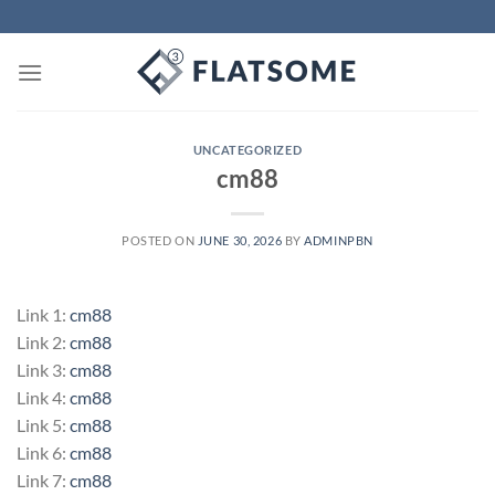
Skip
to
content
UNCATEGORIZED
cm88
POSTED ON
JUNE 30, 2026
BY
ADMINPBN
Link 1:
cm88
Link 2:
cm88
Link 3:
cm88
Link 4:
cm88
Link 5:
cm88
Link 6:
cm88
Link 7:
cm88