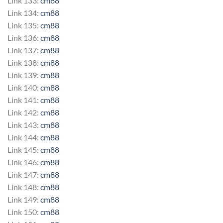
Link 133:
cm88
Link 134:
cm88
Link 135:
cm88
Link 136:
cm88
Link 137:
cm88
Link 138:
cm88
Link 139:
cm88
Link 140:
cm88
Link 141:
cm88
Link 142:
cm88
Link 143:
cm88
Link 144:
cm88
Link 145:
cm88
Link 146:
cm88
Link 147:
cm88
Link 148:
cm88
Link 149:
cm88
Link 150:
cm88