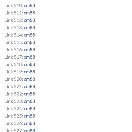
Link 510:
cm88
Link 511:
cm88
Link 512:
cm88
Link 513:
cm88
Link 514:
cm88
Link 515:
cm88
Link 516:
cm88
Link 517:
cm88
Link 518:
cm88
Link 519:
cm88
Link 520:
cm88
Link 521:
cm88
Link 522:
cm88
Link 523:
cm88
Link 524:
cm88
Link 525:
cm88
Link 526:
cm88
Link 527:
cm88