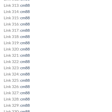
Link 313:
cm88
Link 314:
cm88
Link 315:
cm88
Link 316:
cm88
Link 317:
cm88
Link 318:
cm88
Link 319:
cm88
Link 320:
cm88
Link 321:
cm88
Link 322:
cm88
Link 323:
cm88
Link 324:
cm88
Link 325:
cm88
Link 326:
cm88
Link 327:
cm88
Link 328:
cm88
Link 329:
cm88
Link 330:
cm88