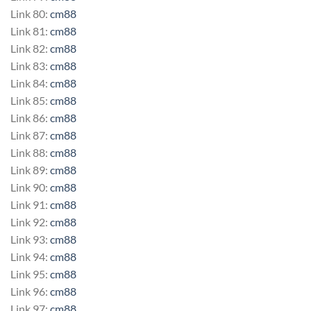
Link 80:
cm88
Link 81:
cm88
Link 82:
cm88
Link 83:
cm88
Link 84:
cm88
Link 85:
cm88
Link 86:
cm88
Link 87:
cm88
Link 88:
cm88
Link 89:
cm88
Link 90:
cm88
Link 91:
cm88
Link 92:
cm88
Link 93:
cm88
Link 94:
cm88
Link 95:
cm88
Link 96:
cm88
Link 97:
cm88