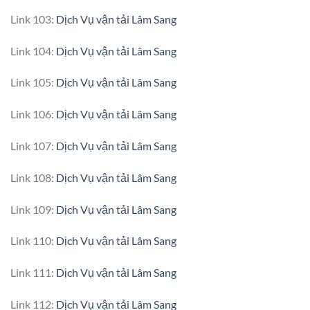
Link 103:
Dịch Vụ vận tải Lâm Sang
Link 104:
Dịch Vụ vận tải Lâm Sang
Link 105:
Dịch Vụ vận tải Lâm Sang
Link 106:
Dịch Vụ vận tải Lâm Sang
Link 107:
Dịch Vụ vận tải Lâm Sang
Link 108:
Dịch Vụ vận tải Lâm Sang
Link 109:
Dịch Vụ vận tải Lâm Sang
Link 110:
Dịch Vụ vận tải Lâm Sang
Link 111:
Dịch Vụ vận tải Lâm Sang
Link 112:
Dịch Vụ vận tải Lâm Sang