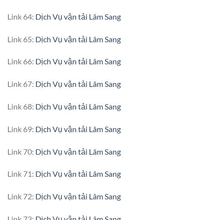
Link 64:
Dịch Vụ vận tải Lâm Sang
Link 65:
Dịch Vụ vận tải Lâm Sang
Link 66:
Dịch Vụ vận tải Lâm Sang
Link 67:
Dịch Vụ vận tải Lâm Sang
Link 68:
Dịch Vụ vận tải Lâm Sang
Link 69:
Dịch Vụ vận tải Lâm Sang
Link 70:
Dịch Vụ vận tải Lâm Sang
Link 71:
Dịch Vụ vận tải Lâm Sang
Link 72:
Dịch Vụ vận tải Lâm Sang
Link 73:
Dịch Vụ vận tải Lâm Sang