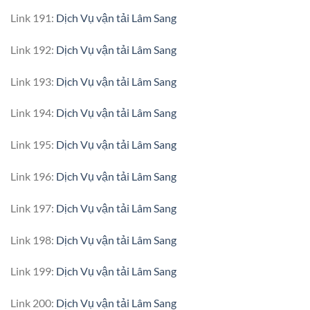
Link 191:
Dịch Vụ vận tải Lâm Sang
Link 192:
Dịch Vụ vận tải Lâm Sang
Link 193:
Dịch Vụ vận tải Lâm Sang
Link 194:
Dịch Vụ vận tải Lâm Sang
Link 195:
Dịch Vụ vận tải Lâm Sang
Link 196:
Dịch Vụ vận tải Lâm Sang
Link 197:
Dịch Vụ vận tải Lâm Sang
Link 198:
Dịch Vụ vận tải Lâm Sang
Link 199:
Dịch Vụ vận tải Lâm Sang
Link 200:
Dịch Vụ vận tải Lâm Sang