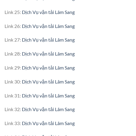
Link 25:
Dịch Vụ vận tải Lâm Sang
Link 26:
Dịch Vụ vận tải Lâm Sang
Link 27:
Dịch Vụ vận tải Lâm Sang
Link 28:
Dịch Vụ vận tải Lâm Sang
Link 29:
Dịch Vụ vận tải Lâm Sang
Link 30:
Dịch Vụ vận tải Lâm Sang
Link 31:
Dịch Vụ vận tải Lâm Sang
Link 32:
Dịch Vụ vận tải Lâm Sang
Link 33:
Dịch Vụ vận tải Lâm Sang