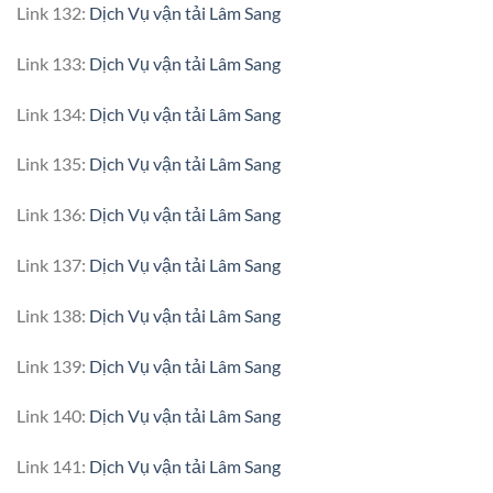
Link 132:
Dịch Vụ vận tải Lâm Sang
Link 133:
Dịch Vụ vận tải Lâm Sang
Link 134:
Dịch Vụ vận tải Lâm Sang
Link 135:
Dịch Vụ vận tải Lâm Sang
Link 136:
Dịch Vụ vận tải Lâm Sang
Link 137:
Dịch Vụ vận tải Lâm Sang
Link 138:
Dịch Vụ vận tải Lâm Sang
Link 139:
Dịch Vụ vận tải Lâm Sang
Link 140:
Dịch Vụ vận tải Lâm Sang
Link 141:
Dịch Vụ vận tải Lâm Sang