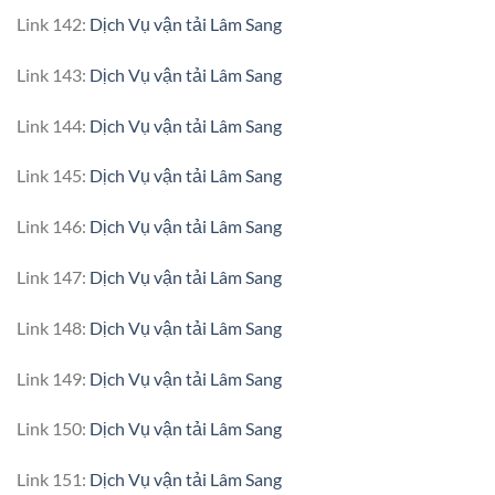
Link 142:
Dịch Vụ vận tải Lâm Sang
Link 143:
Dịch Vụ vận tải Lâm Sang
Link 144:
Dịch Vụ vận tải Lâm Sang
Link 145:
Dịch Vụ vận tải Lâm Sang
Link 146:
Dịch Vụ vận tải Lâm Sang
Link 147:
Dịch Vụ vận tải Lâm Sang
Link 148:
Dịch Vụ vận tải Lâm Sang
Link 149:
Dịch Vụ vận tải Lâm Sang
Link 150:
Dịch Vụ vận tải Lâm Sang
Link 151:
Dịch Vụ vận tải Lâm Sang