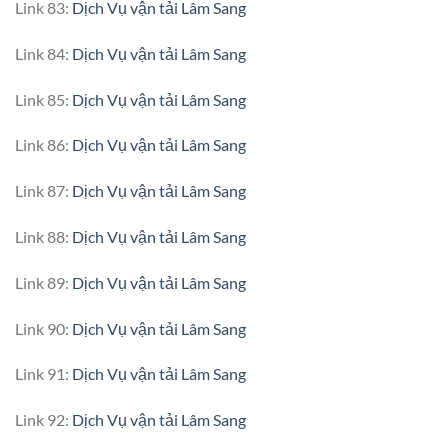
Link 83:
Dịch Vụ vận tải Lâm Sang
Link 84:
Dịch Vụ vận tải Lâm Sang
Link 85:
Dịch Vụ vận tải Lâm Sang
Link 86:
Dịch Vụ vận tải Lâm Sang
Link 87:
Dịch Vụ vận tải Lâm Sang
Link 88:
Dịch Vụ vận tải Lâm Sang
Link 89:
Dịch Vụ vận tải Lâm Sang
Link 90:
Dịch Vụ vận tải Lâm Sang
Link 91:
Dịch Vụ vận tải Lâm Sang
Link 92:
Dịch Vụ vận tải Lâm Sang