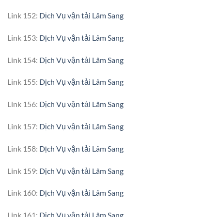
Link 152:
Dịch Vụ vận tải Lâm Sang
Link 153:
Dịch Vụ vận tải Lâm Sang
Link 154:
Dịch Vụ vận tải Lâm Sang
Link 155:
Dịch Vụ vận tải Lâm Sang
Link 156:
Dịch Vụ vận tải Lâm Sang
Link 157:
Dịch Vụ vận tải Lâm Sang
Link 158:
Dịch Vụ vận tải Lâm Sang
Link 159:
Dịch Vụ vận tải Lâm Sang
Link 160:
Dịch Vụ vận tải Lâm Sang
Link 161:
Dịch Vụ vận tải Lâm Sang