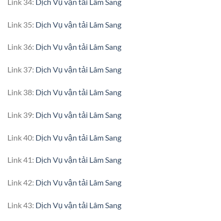
Link 34:
Dịch Vụ vận tải Lâm Sang
Link 35:
Dịch Vụ vận tải Lâm Sang
Link 36:
Dịch Vụ vận tải Lâm Sang
Link 37:
Dịch Vụ vận tải Lâm Sang
Link 38:
Dịch Vụ vận tải Lâm Sang
Link 39:
Dịch Vụ vận tải Lâm Sang
Link 40:
Dịch Vụ vận tải Lâm Sang
Link 41:
Dịch Vụ vận tải Lâm Sang
Link 42:
Dịch Vụ vận tải Lâm Sang
Link 43:
Dịch Vụ vận tải Lâm Sang