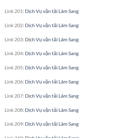
Link 201:
Dịch Vụ vận tải Lâm Sang
Link 202:
Dịch Vụ vận tải Lâm Sang
Link 203:
Dịch Vụ vận tải Lâm Sang
Link 204:
Dịch Vụ vận tải Lâm Sang
Link 205:
Dịch Vụ vận tải Lâm Sang
Link 206:
Dịch Vụ vận tải Lâm Sang
Link 207:
Dịch Vụ vận tải Lâm Sang
Link 208:
Dịch Vụ vận tải Lâm Sang
Link 209:
Dịch Vụ vận tải Lâm Sang
Link 210:
Dịch Vụ vận tải Lâm Sang