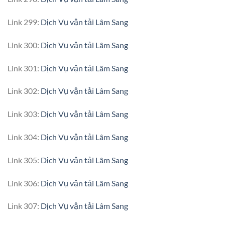
Link 299:
Dịch Vụ vận tải Lâm Sang
Link 300:
Dịch Vụ vận tải Lâm Sang
Link 301:
Dịch Vụ vận tải Lâm Sang
Link 302:
Dịch Vụ vận tải Lâm Sang
Link 303:
Dịch Vụ vận tải Lâm Sang
Link 304:
Dịch Vụ vận tải Lâm Sang
Link 305:
Dịch Vụ vận tải Lâm Sang
Link 306:
Dịch Vụ vận tải Lâm Sang
Link 307:
Dịch Vụ vận tải Lâm Sang