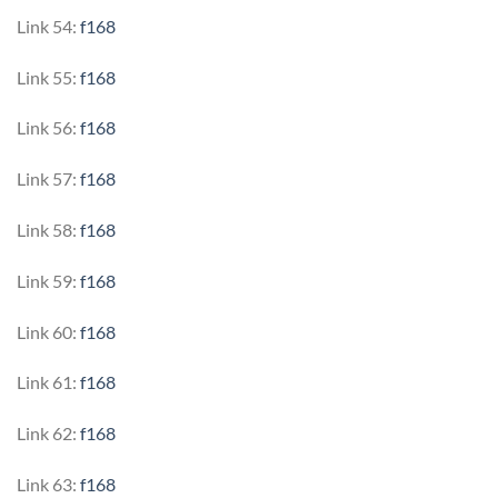
Link 54:
f168
Link 55:
f168
Link 56:
f168
Link 57:
f168
Link 58:
f168
Link 59:
f168
Link 60:
f168
Link 61:
f168
Link 62:
f168
Link 63:
f168