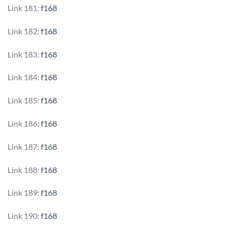
Link 181:
f168
Link 182:
f168
Link 183:
f168
Link 184:
f168
Link 185:
f168
Link 186:
f168
Link 187:
f168
Link 188:
f168
Link 189:
f168
Link 190:
f168