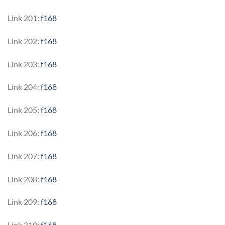
Link 201:
f168
Link 202:
f168
Link 203:
f168
Link 204:
f168
Link 205:
f168
Link 206:
f168
Link 207:
f168
Link 208:
f168
Link 209:
f168
Link 210:
f168