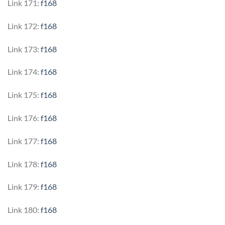
Link 171:
f168
Link 172:
f168
Link 173:
f168
Link 174:
f168
Link 175:
f168
Link 176:
f168
Link 177:
f168
Link 178:
f168
Link 179:
f168
Link 180:
f168