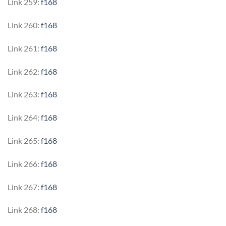
Link 259:
f168
Link 260:
f168
Link 261:
f168
Link 262:
f168
Link 263:
f168
Link 264:
f168
Link 265:
f168
Link 266:
f168
Link 267:
f168
Link 268:
f168