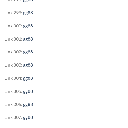
Link 299:
gg88
Link 300:
gg88
Link 301:
gg88
Link 302:
gg88
Link 303:
gg88
Link 304:
gg88
Link 305:
gg88
Link 306:
gg88
Link 307:
gg88