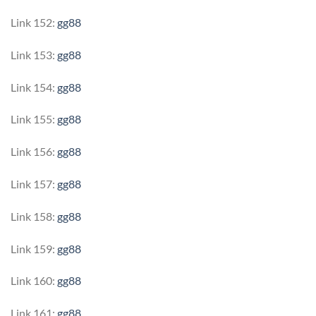
Link 152:
gg88
Link 153:
gg88
Link 154:
gg88
Link 155:
gg88
Link 156:
gg88
Link 157:
gg88
Link 158:
gg88
Link 159:
gg88
Link 160:
gg88
Link 161:
gg88