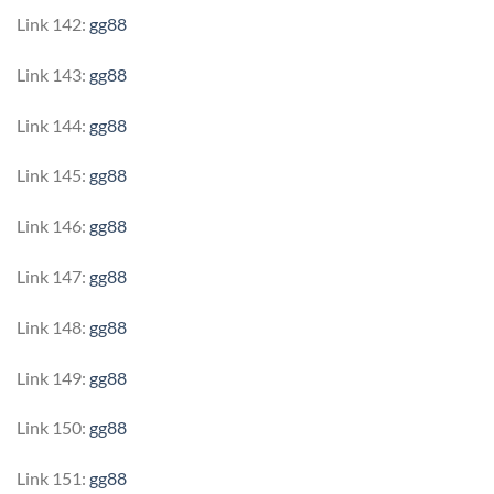
Link 142:
gg88
Link 143:
gg88
Link 144:
gg88
Link 145:
gg88
Link 146:
gg88
Link 147:
gg88
Link 148:
gg88
Link 149:
gg88
Link 150:
gg88
Link 151:
gg88