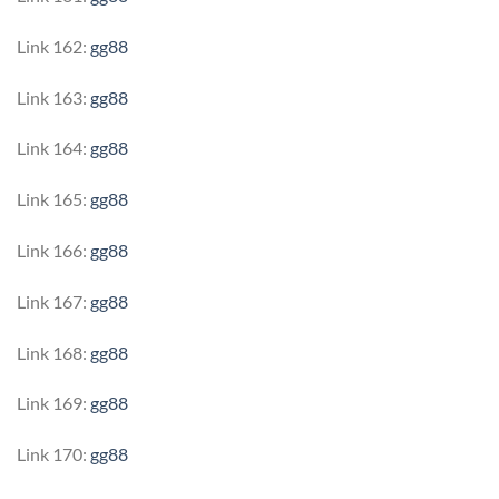
Link 162:
gg88
Link 163:
gg88
Link 164:
gg88
Link 165:
gg88
Link 166:
gg88
Link 167:
gg88
Link 168:
gg88
Link 169:
gg88
Link 170:
gg88