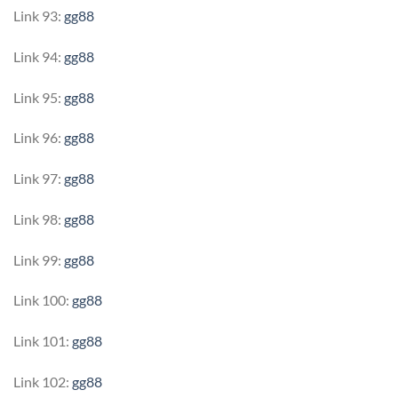
Link 93:
gg88
Link 94:
gg88
Link 95:
gg88
Link 96:
gg88
Link 97:
gg88
Link 98:
gg88
Link 99:
gg88
Link 100:
gg88
Link 101:
gg88
Link 102:
gg88