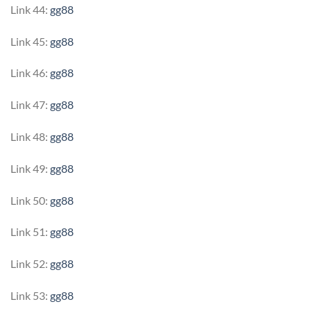
Link 44:
gg88
Link 45:
gg88
Link 46:
gg88
Link 47:
gg88
Link 48:
gg88
Link 49:
gg88
Link 50:
gg88
Link 51:
gg88
Link 52:
gg88
Link 53:
gg88