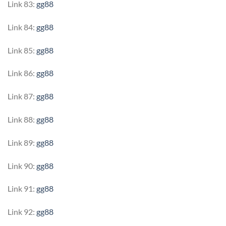
Link 83:
gg88
Link 84:
gg88
Link 85:
gg88
Link 86:
gg88
Link 87:
gg88
Link 88:
gg88
Link 89:
gg88
Link 90:
gg88
Link 91:
gg88
Link 92:
gg88