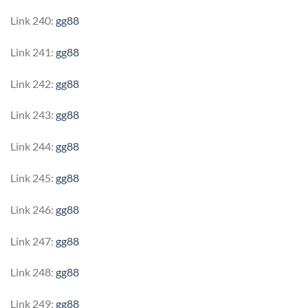
Link 240:
gg88
Link 241:
gg88
Link 242:
gg88
Link 243:
gg88
Link 244:
gg88
Link 245:
gg88
Link 246:
gg88
Link 247:
gg88
Link 248:
gg88
Link 249:
gg88