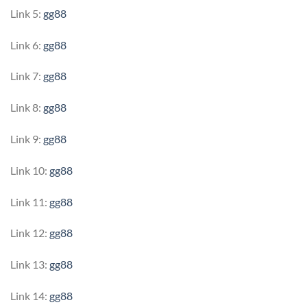
Link 5:
gg88
Link 6:
gg88
Link 7:
gg88
Link 8:
gg88
Link 9:
gg88
Link 10:
gg88
Link 11:
gg88
Link 12:
gg88
Link 13:
gg88
Link 14:
gg88