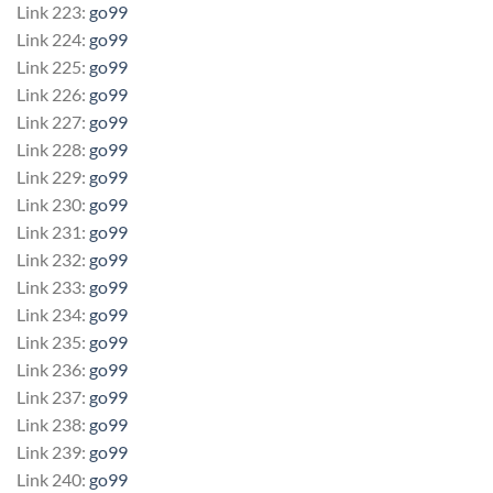
Link 223:
go99
Link 224:
go99
Link 225:
go99
Link 226:
go99
Link 227:
go99
Link 228:
go99
Link 229:
go99
Link 230:
go99
Link 231:
go99
Link 232:
go99
Link 233:
go99
Link 234:
go99
Link 235:
go99
Link 236:
go99
Link 237:
go99
Link 238:
go99
Link 239:
go99
Link 240:
go99