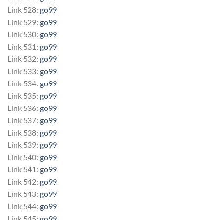
Link 528:
go99
Link 529:
go99
Link 530:
go99
Link 531:
go99
Link 532:
go99
Link 533:
go99
Link 534:
go99
Link 535:
go99
Link 536:
go99
Link 537:
go99
Link 538:
go99
Link 539:
go99
Link 540:
go99
Link 541:
go99
Link 542:
go99
Link 543:
go99
Link 544:
go99
Link 545:
go99