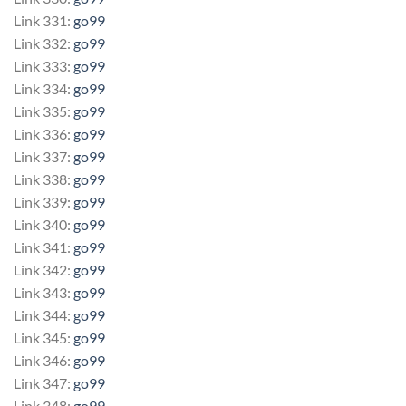
Link 331:
go99
Link 332:
go99
Link 333:
go99
Link 334:
go99
Link 335:
go99
Link 336:
go99
Link 337:
go99
Link 338:
go99
Link 339:
go99
Link 340:
go99
Link 341:
go99
Link 342:
go99
Link 343:
go99
Link 344:
go99
Link 345:
go99
Link 346:
go99
Link 347:
go99
Link 348:
go99