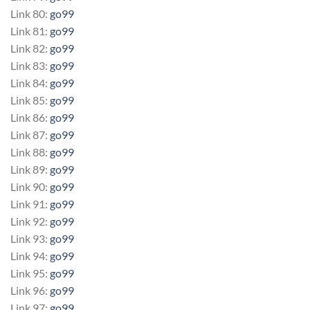
Link 80:
go99
Link 81:
go99
Link 82:
go99
Link 83:
go99
Link 84:
go99
Link 85:
go99
Link 86:
go99
Link 87:
go99
Link 88:
go99
Link 89:
go99
Link 90:
go99
Link 91:
go99
Link 92:
go99
Link 93:
go99
Link 94:
go99
Link 95:
go99
Link 96:
go99
Link 97:
go99