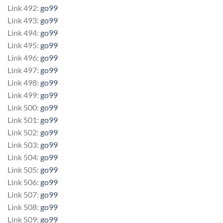
Link 492:
go99
Link 493:
go99
Link 494:
go99
Link 495:
go99
Link 496:
go99
Link 497:
go99
Link 498:
go99
Link 499:
go99
Link 500:
go99
Link 501:
go99
Link 502:
go99
Link 503:
go99
Link 504:
go99
Link 505:
go99
Link 506:
go99
Link 507:
go99
Link 508:
go99
Link 509:
go99