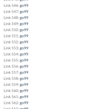
Link 546:
go99
Link 547:
go99
Link 548:
go99
Link 549:
go99
Link 550:
go99
Link 551:
go99
Link 552:
go99
Link 553:
go99
Link 554:
go99
Link 555:
go99
Link 556:
go99
Link 557:
go99
Link 558:
go99
Link 559:
go99
Link 560:
go99
Link 561:
go99
Link 562:
go99
Link 563:
go99