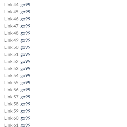
Link 44:
go99
Link 45:
go99
Link 46:
go99
Link 47:
go99
Link 48:
go99
Link 49:
go99
Link 50:
go99
Link 51:
go99
Link 52:
go99
Link 53:
go99
Link 54:
go99
Link 55:
go99
Link 56:
go99
Link 57:
go99
Link 58:
go99
Link 59:
go99
Link 60:
go99
Link 61:
go99