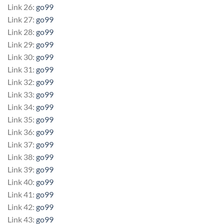
Link 26:
go99
Link 27:
go99
Link 28:
go99
Link 29:
go99
Link 30:
go99
Link 31:
go99
Link 32:
go99
Link 33:
go99
Link 34:
go99
Link 35:
go99
Link 36:
go99
Link 37:
go99
Link 38:
go99
Link 39:
go99
Link 40:
go99
Link 41:
go99
Link 42:
go99
Link 43:
go99