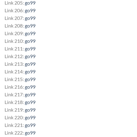
Link 205:
go99
Link 206:
go99
Link 207:
go99
Link 208:
go99
Link 209:
go99
Link 210:
go99
Link 211:
go99
Link 212:
go99
Link 213:
go99
Link 214:
go99
Link 215:
go99
Link 216:
go99
Link 217:
go99
Link 218:
go99
Link 219:
go99
Link 220:
go99
Link 221:
go99
Link 222:
go99