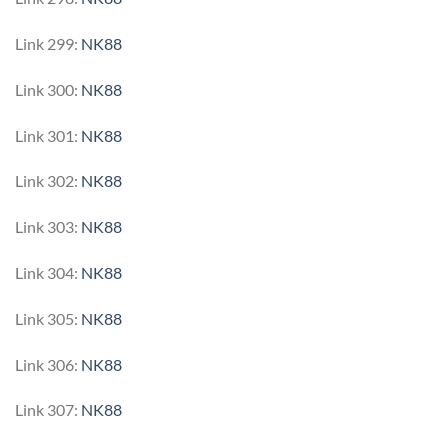
Link 299:
NK88
Link 300:
NK88
Link 301:
NK88
Link 302:
NK88
Link 303:
NK88
Link 304:
NK88
Link 305:
NK88
Link 306:
NK88
Link 307:
NK88