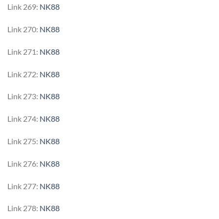
Link 269:
NK88
Link 270:
NK88
Link 271:
NK88
Link 272:
NK88
Link 273:
NK88
Link 274:
NK88
Link 275:
NK88
Link 276:
NK88
Link 277:
NK88
Link 278:
NK88