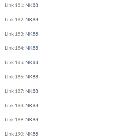
Link 181:
NK88
Link 182:
NK88
Link 183:
NK88
Link 184:
NK88
Link 185:
NK88
Link 186:
NK88
Link 187:
NK88
Link 188:
NK88
Link 189:
NK88
Link 190:
NK88