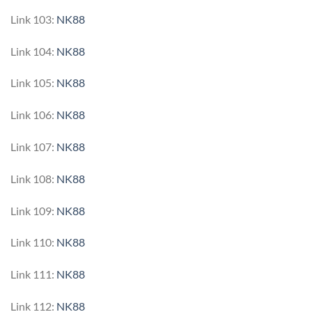
Link 103:
NK88
Link 104:
NK88
Link 105:
NK88
Link 106:
NK88
Link 107:
NK88
Link 108:
NK88
Link 109:
NK88
Link 110:
NK88
Link 111:
NK88
Link 112:
NK88