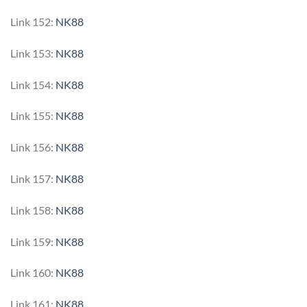
Link 152:
NK88
Link 153:
NK88
Link 154:
NK88
Link 155:
NK88
Link 156:
NK88
Link 157:
NK88
Link 158:
NK88
Link 159:
NK88
Link 160:
NK88
Link 161:
NK88