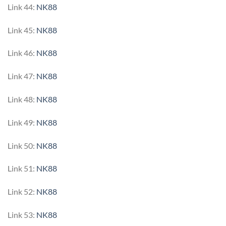
Link 44:
NK88
Link 45:
NK88
Link 46:
NK88
Link 47:
NK88
Link 48:
NK88
Link 49:
NK88
Link 50:
NK88
Link 51:
NK88
Link 52:
NK88
Link 53:
NK88