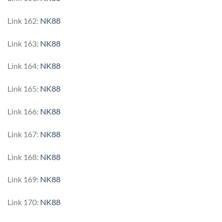
Link 162:
NK88
Link 163:
NK88
Link 164:
NK88
Link 165:
NK88
Link 166:
NK88
Link 167:
NK88
Link 168:
NK88
Link 169:
NK88
Link 170:
NK88