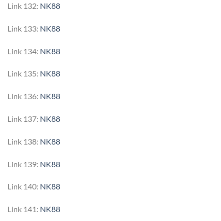
Link 132:
NK88
Link 133:
NK88
Link 134:
NK88
Link 135:
NK88
Link 136:
NK88
Link 137:
NK88
Link 138:
NK88
Link 139:
NK88
Link 140:
NK88
Link 141:
NK88