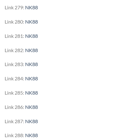
Link 279:
NK88
Link 280:
NK88
Link 281:
NK88
Link 282:
NK88
Link 283:
NK88
Link 284:
NK88
Link 285:
NK88
Link 286:
NK88
Link 287:
NK88
Link 288:
NK88