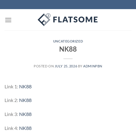
Skip
to
content
UNCATEGORIZED
NK88
POSTED ON
JULY 25, 2026
BY
ADMINPBN
Link 1:
NK88
Link 2:
NK88
Link 3:
NK88
Link 4:
NK88