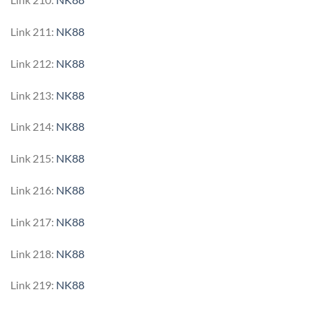
Link 211:
NK88
Link 212:
NK88
Link 213:
NK88
Link 214:
NK88
Link 215:
NK88
Link 216:
NK88
Link 217:
NK88
Link 218:
NK88
Link 219:
NK88