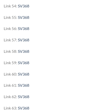
Link 54:
SV368
Link 55:
SV368
Link 56:
SV368
Link 57:
SV368
Link 58:
SV368
Link 59:
SV368
Link 60:
SV368
Link 61:
SV368
Link 62:
SV368
Link 63:
SV368