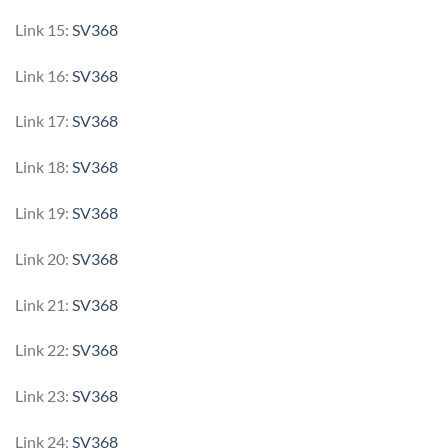
Link 15:
SV368
Link 16:
SV368
Link 17:
SV368
Link 18:
SV368
Link 19:
SV368
Link 20:
SV368
Link 21:
SV368
Link 22:
SV368
Link 23:
SV368
Link 24:
SV368