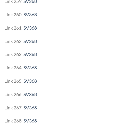
Link 259:
SV368
Link 260:
SV368
Link 261:
SV368
Link 262:
SV368
Link 263:
SV368
Link 264:
SV368
Link 265:
SV368
Link 266:
SV368
Link 267:
SV368
Link 268:
SV368