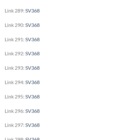
Link 289:
SV368
Link 290:
SV368
Link 291:
SV368
Link 292:
SV368
Link 293:
SV368
Link 294:
SV368
Link 295:
SV368
Link 296:
SV368
Link 297:
SV368
Link 298:
SV368