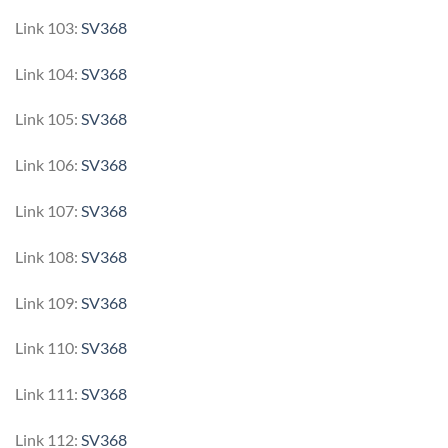
Link 103:
SV368
Link 104:
SV368
Link 105:
SV368
Link 106:
SV368
Link 107:
SV368
Link 108:
SV368
Link 109:
SV368
Link 110:
SV368
Link 111:
SV368
Link 112:
SV368