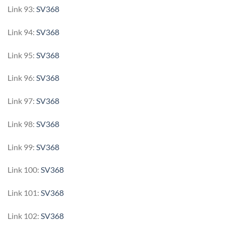
Link 93:
SV368
Link 94:
SV368
Link 95:
SV368
Link 96:
SV368
Link 97:
SV368
Link 98:
SV368
Link 99:
SV368
Link 100:
SV368
Link 101:
SV368
Link 102:
SV368