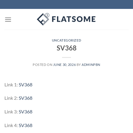
Skip
to
content
UNCATEGORIZED
SV368
POSTED ON
JUNE 30, 2026
BY
ADMINPBN
Link 1:
SV368
Link 2:
SV368
Link 3:
SV368
Link 4:
SV368