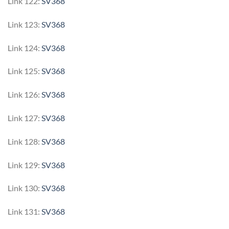
Link 122:
SV368
Link 123:
SV368
Link 124:
SV368
Link 125:
SV368
Link 126:
SV368
Link 127:
SV368
Link 128:
SV368
Link 129:
SV368
Link 130:
SV368
Link 131:
SV368