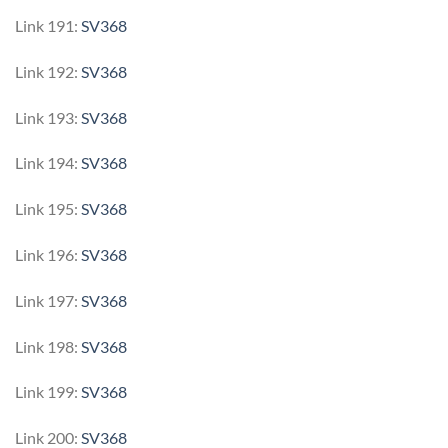
Link 191:
SV368
Link 192:
SV368
Link 193:
SV368
Link 194:
SV368
Link 195:
SV368
Link 196:
SV368
Link 197:
SV368
Link 198:
SV368
Link 199:
SV368
Link 200:
SV368