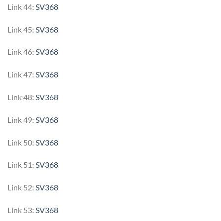
Link 44:
SV368
Link 45:
SV368
Link 46:
SV368
Link 47:
SV368
Link 48:
SV368
Link 49:
SV368
Link 50:
SV368
Link 51:
SV368
Link 52:
SV368
Link 53:
SV368